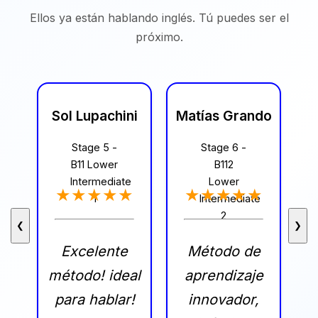
Ellos ya están hablando inglés. Tú puedes ser el
próximo.
Sol Lupachini
Matías Grando
Stage 5 -
Stage 6 -
B11 Lower
B112
Intermediate
Lower
★★★★★
★★★★★
1
Intermediate
2
❮
❯
Excelente
Método de
método! ideal
aprendizaje
para hablar!
innovador,